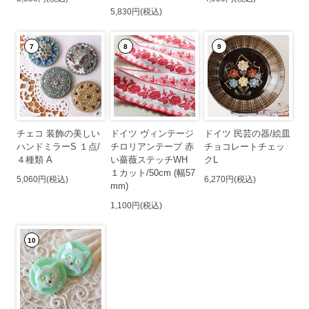
5,830円(税込)
7
8
9
チェコ 装飾の美しい
ドイツ ヴィンテージ
ドイツ 民芸の器/絵皿
ハンドミラーS １点/
チロリアンテープ 赤
チョコレートチェッ
４種類 A
い薔薇ステッチWH
クL
１カット/50cm (幅57
5,060円(税込)
6,270円(税込)
mm)
1,100円(税込)
10