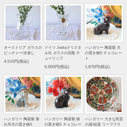
オーストリア ガラスの
ドイツ Joskaクリスタ
ハンガリー 陶器製 犬
ピッチャー/水差し
ル社 ガラスの花瓶 チ
の置き物S チョコレー
ューリップ
ト
4,510円(税込)
6,050円(税込)
1,870円(税込)
ハンガリー 陶器製 垂
ハンガリー 陶器製 猫
ハンガリー 大きな民芸
れ耳犬の置き物S
の置き物S チョコレー
の器/絵皿 リーフフラ