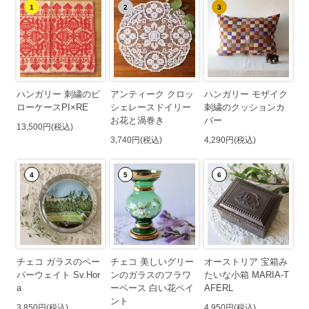
1
2
3
ハンガリー 刺繍のピ
アンティーク クロッ
ハンガリー モザイク
ローケースPI×RE
シェレースドイリー
刺繍のクッションカ
お花と渦巻き
バー
13,500円(税込)
3,740円(税込)
4,290円(税込)
4
5
6
チェコ ガラスのペー
チェコ 美しいグリー
オーストリア 宝箱み
パーウェイト Sv.Hor
ンのガラスのフラワ
たいな小箱 MARIA-T
a
ーベース 白い花ペイ
AFERL
ント
3,850円(税込)
4,950円(税込)