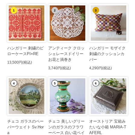
1
2
3
ハンガリー 刺繍のピ
アンティーク クロッ
ハンガリー モザイク
ローケースPI×RE
シェレースドイリー
刺繍のクッションカ
お花と渦巻き
バー
13,500円(税込)
3,740円(税込)
4,290円(税込)
4
5
6
チェコ ガラスのペー
チェコ 美しいグリー
オーストリア 宝箱み
パーウェイト Sv.Hor
ンのガラスのフラワ
たいな小箱 MARIA-T
a
ーベース 白い花ペイ
AFERL