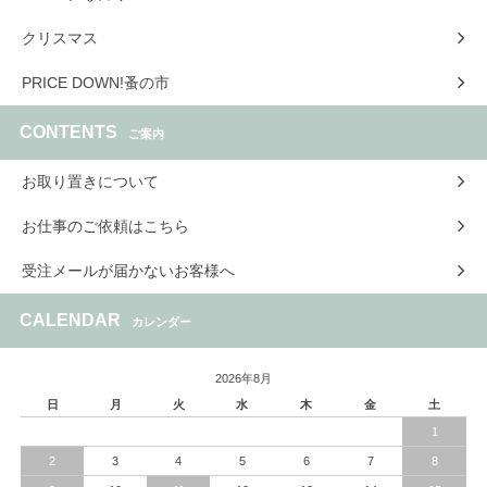
クリスマス
PRICE DOWN!蚤の市
CONTENTS
ご案内
お取り置きについて
お仕事のご依頼はこちら
受注メールが届かないお客様へ
CALENDAR
カレンダー
2026年8月
日
月
火
水
木
金
土
1
2
3
4
5
6
7
8