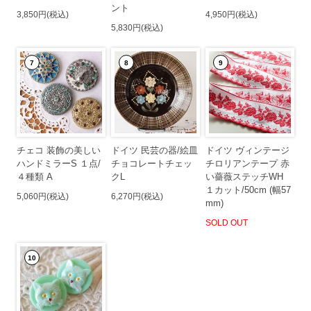
ント
3,850円(税込)
4,950円(税込)
5,830円(税込)
7
8
9
チェコ 装飾の美しい
ドイツ 民芸の器/絵皿
ドイツ ヴィンテージ
ハンドミラーS １点/
チョコレートチェッ
チロリアンテープ 赤
４種類 A
クL
い薔薇ステッチWH
１カット/50cm (幅57
5,060円(税込)
6,270円(税込)
mm)
SOLD OUT
10