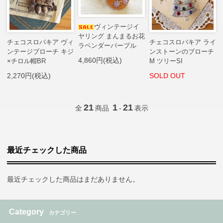
ヴィンテージイ
ヤリング まんまるお花
チェコスロバキア ヴィ
チェコスロバキア ライ
ラベンダーパープル
ンテージブローチ キジ
ンストーンのブローチ
4,860円(税込)
×チロル帽BR
M ツリーSI
2,270円(税込)
SOLD OUT
21
1
21
全
商品
-
表示
最近チェックした商品
最近チェックした商品はまだありません。
Category
カテゴリー