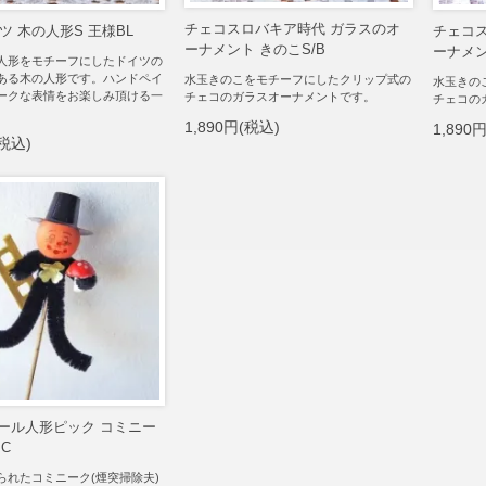
チェコスロバキア時代 ガラスのオ
ツ 木の人形S 王様BL
チェコ
ーナメント きのこS/B
ーナメン
人形をモチーフにしたドイツの
ある木の人形です。ハンドペイ
水玉きのこをモチーフにしたクリップ式の
水玉きの
ークな表情をお楽しみ頂ける一
チェコのガラスオーナメントです。
チェコの
1,890円(税込)
1,890
(税込)
モール人形ピック コミニー
C
られたコミニーク(煙突掃除夫)