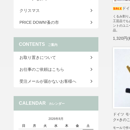
ドイ
クリスマス
くるみ割り
工芸品でも
PRICE DOWN!蚤の市
ントのユニ
品。
1,320円
CONTENTS
ご案内
お取り置きについて
お仕事のご依頼はこちら
受注メールが届かないお客様へ
CALENDAR
カレンダー
ドイツ 
2026年8月
ク×きのこ
日
月
火
水
木
金
土
モールで作