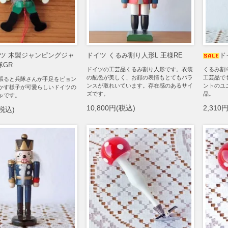
ツ 木製ジャンピングジャ
ドイツ くるみ割り人形L 王様RE
ド
隊GR
ドイツの工芸品くるみ割り人形です。衣装
くるみ割
の配色が美しく、お顔の表情もとてもバラ
工芸品で
張ると兵隊さんが手足をピョン
ンスが取れいています。存在感のあるサイ
ントのユ
かす様子が可愛らしいドイツの
ズです。
品。
ゃです。
10,800円(税込)
2,310
(税込)