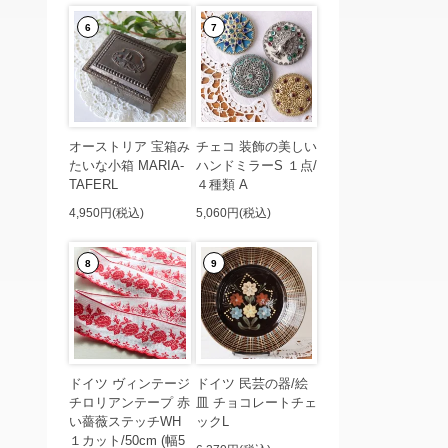
6
7
オーストリア 宝箱み
チェコ 装飾の美しい
たいな小箱 MARIA-
ハンドミラーS １点/
TAFERL
４種類 A
4,950円(税込)
5,060円(税込)
8
9
ドイツ ヴィンテージ
ドイツ 民芸の器/絵
チロリアンテープ 赤
皿 チョコレートチェ
い薔薇ステッチWH
ックL
１カット/50cm (幅5