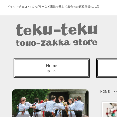
ドイツ・チェコ・ハンガリーなど東欧を旅して出会った東欧雑貨のお店
Home
ホーム
HOME
>