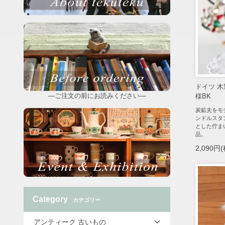
ドイツ 
―ご注文の前にお読みください―
様BK
炭鉱夫をモ
ンドルスタ
とした佇ま
品。
2,090円
Category
カテゴリー
アンティーク 古いもの