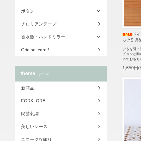
ボタン
チロリアンテープ
ドイ
香水瓶・ハンドミラー
ックS 兵
ひもを引っ
Original card !
ピョンと動
木のおもち
1,650円
theme
テーマ
新商品
FORKLORE
民芸刺繍
美しいレース
ユニークな飾り