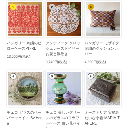
1
2
3
ハンガリー 刺繍のピ
アンティーク クロッ
ハンガリー モザイク
ローケースPI×RE
シェレースドイリー
刺繍のクッションカ
お花と渦巻き
バー
13,500円(税込)
3,740円(税込)
4,290円(税込)
4
5
6
チェコ ガラスのペー
チェコ 美しいグリー
オーストリア 宝箱み
パーウェイト Sv.Hor
ンのガラスのフラワ
たいな小箱 MARIA-T
a
ーベース 白い花ペイ
AFERL