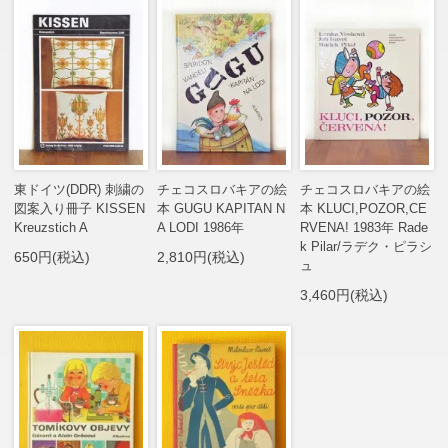
東ドイツ(DDR) 刺繍の
チェコスロバキアの絵
チェコスロバキアの絵
図案入り冊子 KISSEN
本 GUGU KAPITAN N
本 KLUCI,POZOR,CE
Kreuzstich A
A LODI 1986年
RVENA! 1983年 Rade
k Pilar/ラデク・ピラシ
650円(税込)
2,810円(税込)
ュ
3,460円(税込)