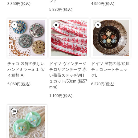
ント
3,850円(税込)
4,950円(税込)
5,830円(税込)
7
8
9
チェコ 装飾の美しい
ドイツ ヴィンテージ
ドイツ 民芸の器/絵皿
ハンドミラーS １点/
チロリアンテープ 赤
チョコレートチェッ
４種類 A
い薔薇ステッチWH
クL
１カット/50cm (幅57
5,060円(税込)
6,270円(税込)
mm)
1,100円(税込)
10