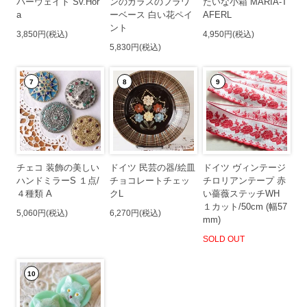
パーウェイト Sv.Hor
ンのガラスのフラワ
たいな小箱 MARIA-T
a
ーベース 白い花ペイ
AFERL
ント
3,850円(税込)
4,950円(税込)
5,830円(税込)
7
8
9
チェコ 装飾の美しい
ドイツ 民芸の器/絵皿
ドイツ ヴィンテージ
ハンドミラーS １点/
チョコレートチェッ
チロリアンテープ 赤
４種類 A
クL
い薔薇ステッチWH
１カット/50cm (幅57
5,060円(税込)
6,270円(税込)
mm)
SOLD OUT
10