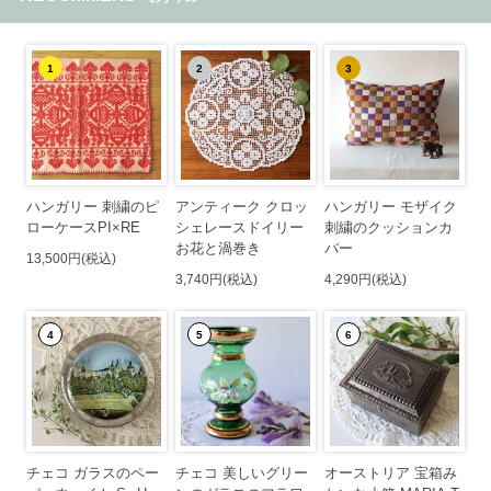
1
2
3
ハンガリー 刺繍のピ
アンティーク クロッ
ハンガリー モザイク
ローケースPI×RE
シェレースドイリー
刺繍のクッションカ
お花と渦巻き
バー
13,500円(税込)
3,740円(税込)
4,290円(税込)
4
5
6
チェコ ガラスのペー
チェコ 美しいグリー
オーストリア 宝箱み