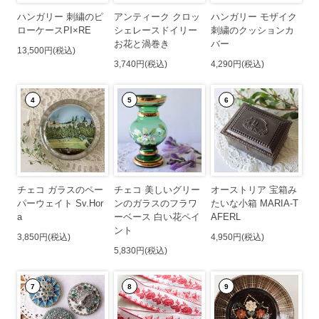
ハンガリー 刺繍のピ
アンティーク クロッ
ハンガリー モザイク
ローケースPI×RE
シェレースドイリー
刺繍のクッションカ
お花と渦巻き
バー
13,500円(税込)
3,740円(税込)
4,290円(税込)
4
5
6
チェコ ガラスのペー
チェコ 美しいグリー
オーストリア 宝箱み
パーウェイト Sv.Hor
ンのガラスのフラワ
たいな小箱 MARIA-T
a
ーベース 白い花ペイ
AFERL
ント
3,850円(税込)
4,950円(税込)
5,830円(税込)
7
8
9