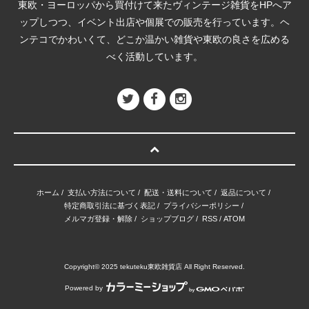
東欧・ヨーロッパから買付けて来たヴィンテージ雑貨をHPへア
ップしつつ、イベント出店や個展での販売を行っています。ヘ
ンテコでかわいくて、どこか温かい雑貨や東欧の良さを広める
べく活動しています。
ホーム
/
支払い方法について
/
配送・送料について
/
返品について
/
特定商取引法に基づく表記
/
プライバシーポリシー
/
メルマガ登録・解除
/
ショップブログ
/
RSS
/
ATOM
Copyright© 2025 tekuteku東欧雑貨店 All Right Reserved.
Powered by