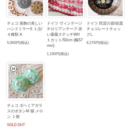
チェコ 装飾の美しい
ドイツ ヴィンテージ
ドイツ 民芸の器/絵皿
ハンドミラーS １点/
チロリアンテープ 赤
チョコレートチェッ
４種類 A
い薔薇ステッチWH
クL
１カット/50cm (幅57
5,060円(税込)
6,270円(税込)
mm)
1,100円(税込)
10
チェコ ボヘミアガラ
スのボタンM 猫 メロ
ン １個
SOLD OUT