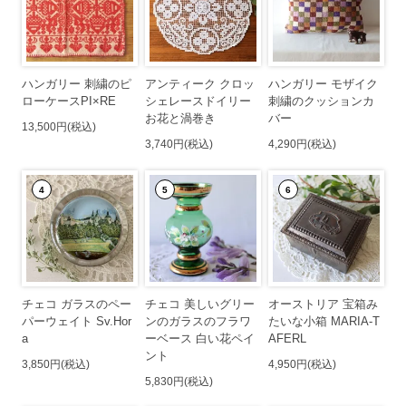
ハンガリー 刺繍のピ
アンティーク クロッ
ハンガリー モザイク
ローケースPI×RE
シェレースドイリー
刺繍のクッションカ
お花と渦巻き
バー
13,500円(税込)
3,740円(税込)
4,290円(税込)
4
5
6
チェコ ガラスのペー
チェコ 美しいグリー
オーストリア 宝箱み
パーウェイト Sv.Hor
ンのガラスのフラワ
たいな小箱 MARIA-T
a
ーベース 白い花ペイ
AFERL
ント
3,850円(税込)
4,950円(税込)
5,830円(税込)