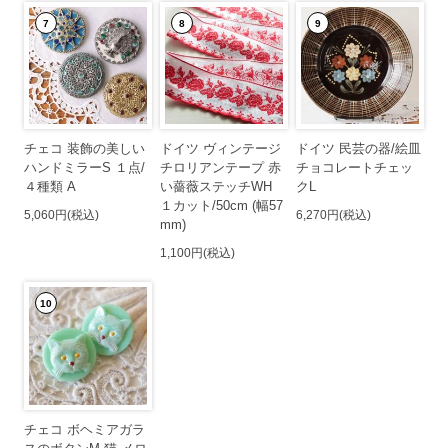
7
8
9
チェコ 装飾の美しい
ドイツ ヴィンテージ
ドイツ 民芸の器/絵皿
ハンドミラーS １点/
チロリアンテープ 赤
チョコレートチェッ
４種類 A
い薔薇ステッチWH
クL
１カット/50cm (幅57
5,060円(税込)
6,270円(税込)
mm)
1,100円(税込)
10
チェコ ボヘミアガラ