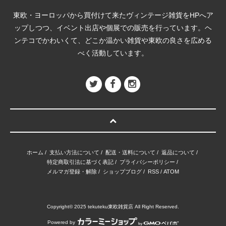
東欧・ヨーロッパから買付けて来たヴィンテージ雑貨をHPへア
ップしつつ、イベント出店や個展での販売を行っています。ヘ
ンテコでかわいくて、どこか温かい雑貨や東欧の良さを広める
べく活動しています。
ホーム
/
支払い方法について
/
配送・送料について
/
返品について
/
特定商取引法に基づく表記
/
プライバシーポリシー
/
メルマガ登録・解除
/
ショップブログ
/
RSS
/
ATOM
Copyright© 2025 tekuteku東欧雑貨店 All Right Reserved.
Powered by