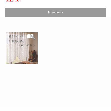
SOLD OUT
More items