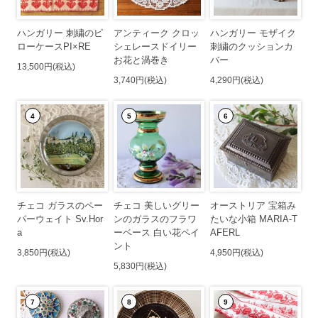
ハンガリー 刺繍のピ
アンティーク クロッ
ハンガリー モザイク
ローケースPI×RE
シェレースドイリー
刺繍のクッションカ
お花と渦巻き
バー
13,500円(税込)
3,740円(税込)
4,290円(税込)
4
5
6
チェコ ガラスのペー
チェコ 美しいグリー
オーストリア 宝箱み
パーウェイト Sv.Hor
ンのガラスのフラワ
たいな小箱 MARIA-T
a
ーベース 白い花ペイ
AFERL
ント
3,850円(税込)
4,950円(税込)
5,830円(税込)
7
8
9