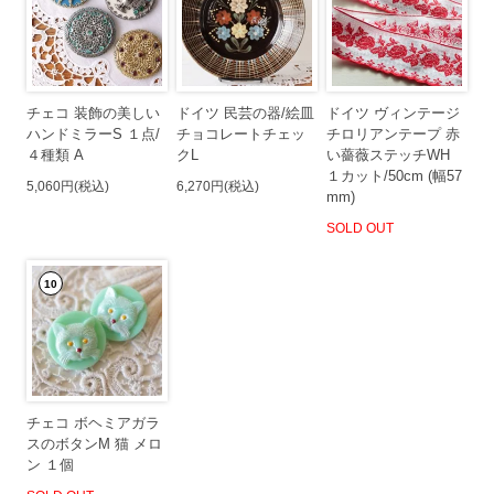
チェコ 装飾の美しい
ドイツ 民芸の器/絵皿
ドイツ ヴィンテージ
ハンドミラーS １点/
チョコレートチェッ
チロリアンテープ 赤
４種類 A
クL
い薔薇ステッチWH
１カット/50cm (幅57
5,060円(税込)
6,270円(税込)
mm)
SOLD OUT
10
チェコ ボヘミアガラ
スのボタンM 猫 メロ
ン １個