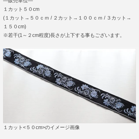
―販売単位―
１カット５０cm
(１カット→５０ｃｍ / ２カット→１００ｃｍ / ３カット→
１５０cm)
※若干(1～２cm程度)長さが上下する事もございます。
１カット<５０cm>のイメージ画像