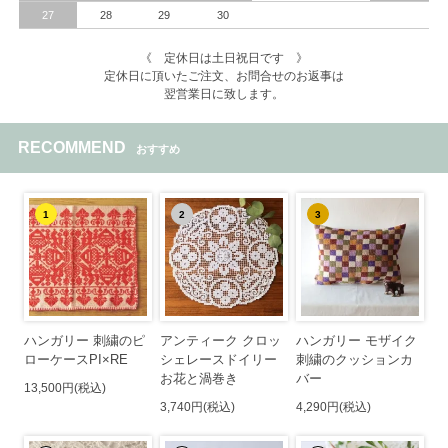
27
28
29
30
《 定休日は土日祝日です 》
定休日に頂いたご注文、お問合せのお返事は
翌営業日に致します。
RECOMMEND
おすすめ
1
2
3
ハンガリー 刺繍のピ
アンティーク クロッ
ハンガリー モザイク
ローケースPI×RE
シェレースドイリー
刺繍のクッションカ
お花と渦巻き
バー
13,500円(税込)
3,740円(税込)
4,290円(税込)