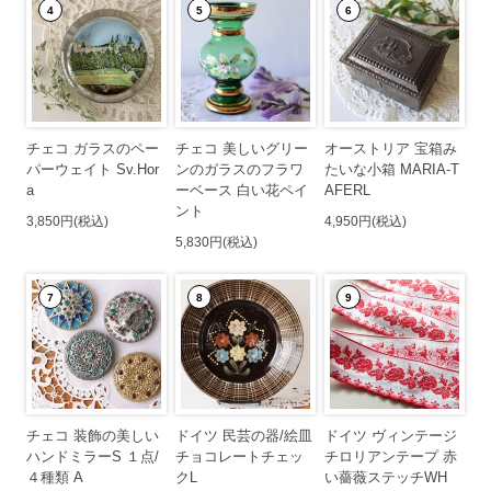
4
5
6
チェコ ガラスのペー
チェコ 美しいグリー
オーストリア 宝箱み
パーウェイト Sv.Hor
ンのガラスのフラワ
たいな小箱 MARIA-T
a
ーベース 白い花ペイ
AFERL
ント
3,850円(税込)
4,950円(税込)
5,830円(税込)
7
8
9
チェコ 装飾の美しい
ドイツ 民芸の器/絵皿
ドイツ ヴィンテージ
ハンドミラーS １点/
チョコレートチェッ
チロリアンテープ 赤
４種類 A
クL
い薔薇ステッチWH