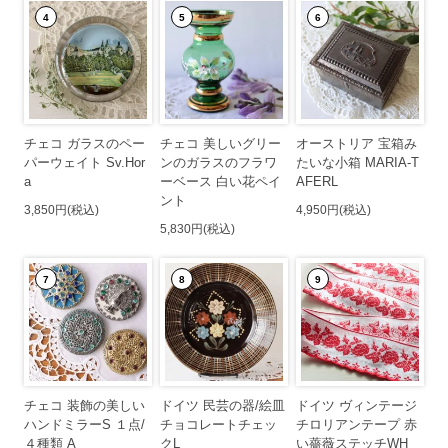
4
5
6
チェコ ガラスのペー
チェコ 美しいグリー
オーストリア 宝箱み
パーウェイト Sv.Hor
ンのガラスのフラワ
たいな小箱 MARIA-T
a
ーベース 白い花ペイ
AFERL
ント
3,850円(税込)
4,950円(税込)
5,830円(税込)
7
8
9
チェコ 装飾の美しい
ドイツ 民芸の器/絵皿
ドイツ ヴィンテージ
ハンドミラーS １点/
チョコレートチェッ
チロリアンテープ 赤
４種類 A
クL
い薔薇ステッチWH