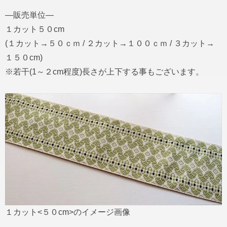
―販売単位―
１カット５０cm
(１カット→５０ｃｍ / ２カット→１００ｃｍ / ３カット→
１５０cm)
※若干(1～２cm程度)長さが上下する事もございます。
１カット<５０cm>のイメージ画像