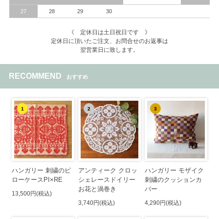
27
28
29
30
《 定休日は土日祝日です 》
定休日に頂いたご注文、お問合せのお返事は
翌営業日に致します。
RECOMMEND
おすすめ
1
2
3
ハンガリー 刺繍のピ
アンティーク クロッ
ハンガリー モザイク
ローケースPI×RE
シェレースドイリー
刺繍のクッションカ
お花と渦巻き
バー
13,500円(税込)
3,740円(税込)
4,290円(税込)