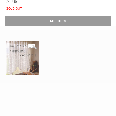
ン １個
SOLD OUT
More items