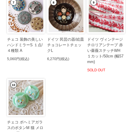
7
8
9
チェコ 装飾の美しい
ドイツ 民芸の器/絵皿
ドイツ ヴィンテージ
ハンドミラーS １点/
チョコレートチェッ
チロリアンテープ 赤
４種類 A
クL
い薔薇ステッチWH
１カット/50cm (幅57
5,060円(税込)
6,270円(税込)
mm)
SOLD OUT
10
チェコ ボヘミアガラ
スのボタンM 猫 メロ