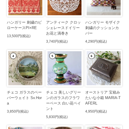
ハンガリー 刺繍のピ
アンティーク クロッ
ハンガリー モザイク
ローケースPI×RE
シェレースドイリー
刺繍のクッションカ
お花と渦巻き
バー
13,500円(税込)
3,740円(税込)
4,290円(税込)
4
5
6
チェコ ガラスのペー
チェコ 美しいグリー
オーストリア 宝箱み
パーウェイト Sv.Hor
ンのガラスのフラワ
たいな小箱 MARIA-T
a
ーベース 白い花ペイ
AFERL
ント
3,850円(税込)
4,950円(税込)
5,830円(税込)