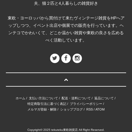
夫、猫２匹と4人暮らしの雑貨好き
東欧・ヨーロッパから買付けて来たヴィンテージ雑貨をHPへア
ップしつつ、イベント出店や個展での販売を行っています。ヘ
ンテコでかわいくて、どこか温かい雑貨や東欧の良さを広める
べく活動しています。
ホーム
/
支払い方法について
/
配送・送料について
/
返品について
/
特定商取引法に基づく表記
/
プライバシーポリシー
/
メルマガ登録・解除
/
ショップブログ
/
RSS
/
ATOM
Copyright© 2025 tekuteku東欧雑貨店 All Right Reserved.